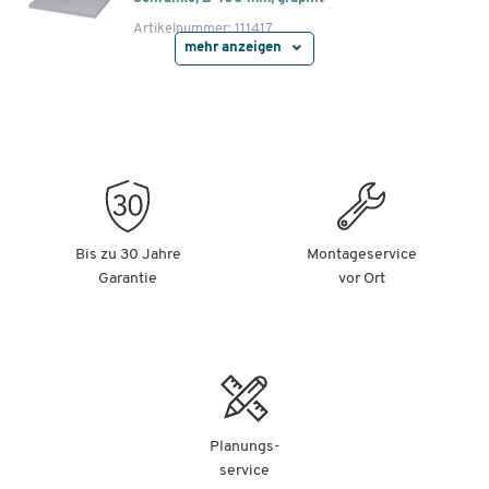
Artikelnummer: 111417
mehr anzeigen
-
+
46,99 €
Fachboden TOPAS LINE, für Regale und
Schränke, B 800 mm, lichtgrau
Artikelnummer: 111418
-
+
59,99 €
Bis zu 30 Jahre
Montageservice
Garantie
vor Ort
Fachboden TOPAS LINE, für Regale und
Schränke, B 800 mm, Ahorn-Dekor
Artikelnummer: 111419
-
+
59,99 €
Planungs-
Fachboden TOPAS LINE, für Regale und
service
Schränke, B 800 mm, Nußbaum-Dekor