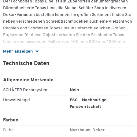
Der Fachboden Topas Line ist ein Zubehörteil der umfangreichen
Büromöbelserie Topas Line, die Sie bei Schäfer Shop in diversen
Dekor-Varianten bestellen können. Im großen Sortiment finden Sie
neben verschiedenen Schreibtischmodellen auch eine Vielzahl von
Regalen und Schränken Topas Line in unterschiedlichen Größen.
Ergänzend für diese Objekte erhalten Sie den Fachboden Topas
Line in den passenden Maßen vom 400 mm, 800 mm, 1000 mm
sowie 1200 mm Breite, sodass Sie die Stauräume Ihrer Büromöbel
Mehr anzeigen
neu aufteilen können. Wie das gesamte Programm Topas Line sind
auch die Fachböden aus strapazierfähigen, mit
Technische Daten
Melaminharzbeschichtung versehenen, Spanplatten von 22 mm
Stärke gefertigt.
Allgemeine Merkmale
Weitere Details:
SCHÄFER Dekorsystem
Nein
• Fachboden Topas Line in 4 Breiten erhältlich
Umweltsiegel
FSC - Nachhaltige
Forstwirtschaft
• Passend für Regal und Schränke Topas Line
Farben
• 22 mm Plattenstärke und 19 mm bei Breite 1200 mm
(Schiebetürenschränke)
Farbe
Nussbaum-Dekor