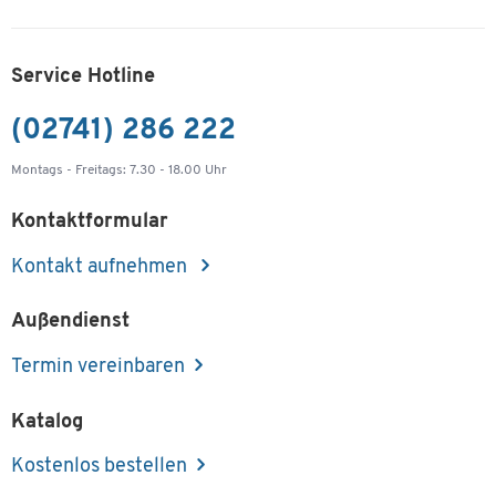
Artikelnummer: 111420
-
+
59,99 €
Service Hotline
(02741) 286 222
Fachboden TOPAS LINE, für Regale und
Schränke, B 800 mm, weiß
Montags - Freitags: 7.30 - 18.00 Uhr
Artikelnummer: 111421
Kontaktformular
-
+
59,99 €
Kontakt aufnehmen
Fachboden TOPAS LINE, für Regale und
Schränke, B 800 mm, graphit
Außendienst
Artikelnummer: 111422
Termin vereinbaren
-
+
59,99 €
Katalog
Fachboden TOPAS LINE, für Regale und
Kostenlos bestellen
Schränke, B 1000 mm, lichtgrau