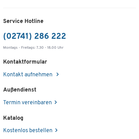
Artikelnummer: 111420
-
+
59,99 €
Service Hotline
(02741) 286 222
Fachboden TOPAS LINE, für Regale und
Schränke, B 800 mm, weiß
Montags - Freitags: 7.30 - 18.00 Uhr
Artikelnummer: 111421
Kontaktformular
-
+
59,99 €
Kontakt aufnehmen
Fachboden TOPAS LINE, für Regale und
Schränke, B 800 mm, graphit
Außendienst
Artikelnummer: 111422
Termin vereinbaren
-
+
59,99 €
Katalog
Fachboden TOPAS LINE, für Regale und
Kostenlos bestellen
Schränke, B 1000 mm, lichtgrau