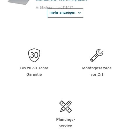
Artikelnummer: 111417
mehr anzeigen
-
+
46,99 €
Fachboden TOPAS LINE, für Regale und
Schränke, B 800 mm, lichtgrau
Artikelnummer: 111418
-
+
59,99 €
Bis zu 30 Jahre
Montageservice
Garantie
vor Ort
Fachboden TOPAS LINE, für Regale und
Schränke, B 800 mm, Ahorn-Dekor
Artikelnummer: 111419
-
+
59,99 €
Planungs-
Fachboden TOPAS LINE, für Regale und
service
Schränke, B 800 mm, Nußbaum-Dekor