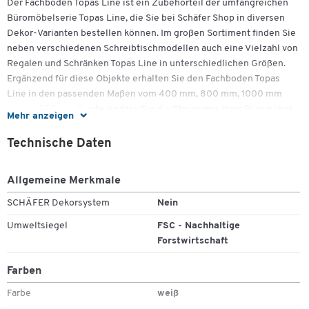
Der Fachboden Topas Line ist ein Zubehörteil der umfangreichen
Büromöbelserie Topas Line, die Sie bei Schäfer Shop in diversen
Dekor-Varianten bestellen können. Im großen Sortiment finden Sie
neben verschiedenen Schreibtischmodellen auch eine Vielzahl von
Regalen und Schränken Topas Line in unterschiedlichen Größen.
Ergänzend für diese Objekte erhalten Sie den Fachboden Topas
Line in den passenden Maßen vom 400 mm, 800 mm, 1000 mm
sowie 1200 mm Breite, sodass Sie die Stauräume Ihrer Büromöbel
Mehr anzeigen
neu aufteilen können. Wie das gesamte Programm Topas Line sind
auch die Fachböden aus strapazierfähigen, mit
Technische Daten
Melaminharzbeschichtung versehenen, Spanplatten von 22 mm
Stärke gefertigt.
Allgemeine Merkmale
Weitere Details:
SCHÄFER Dekorsystem
Nein
• Fachboden Topas Line in 4 Breiten erhältlich
Umweltsiegel
FSC - Nachhaltige
Forstwirtschaft
• Passend für Regal und Schränke Topas Line
Farben
• 22 mm Plattenstärke und 19 mm bei Breite 1200 mm
(Schiebetürenschränke)
Farbe
weiß