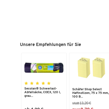
Unsere Empfehlungen für Sie
Secolan® Schwerlast-
Schäfer Shop Select
Abfallsäcke, COEX, 120 l,
Haftnotizen, 75 x 75 mm,
grau...
100 B...
statt 13,20 €