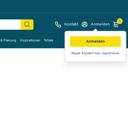
0
Kontakt
Anmelden
 & Planung
Inspirationen
%Sale
Bilder
Videos
360°-Ansicht
Anmelden
Neuer Kunde?
Hier registrieren