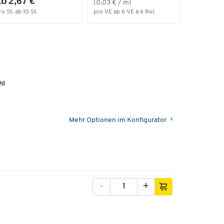
b 2,67 €
(0,03 € / m)
ro St. ab 10 St.
pro VE ab 6 VE à 6 Rol.
hl
Mehr Optionen im Konfigurator
-
+