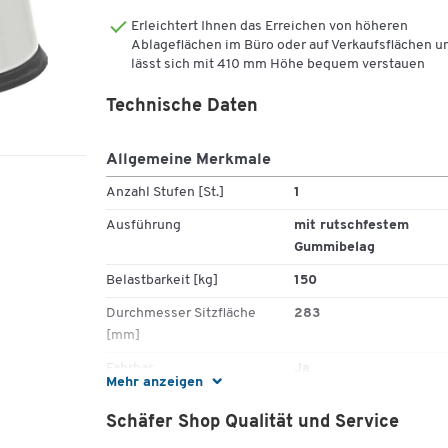
Erleichtert Ihnen das Erreichen von höheren
Wichtige Details:
Ablageflächen im Büro oder auf Verkaufsflächen u
lässt sich mit 410 mm Höhe bequem verstauen
Mobil auf 3 Rollen
Technische Daten
Einfache, werkzeuglose Montage
Trittstufen mit rutschfestem Gummibelag
Belastung: max. 150 kg
Allgemeine Merkmale
Maße: H 410 mm, ø oben 283 mm, ø unten 433
Anzahl Stufen [St.]
1
Material: Aus pulverbeschichtetem Metall
Farbauswahl: Basaltgrau, Grau, Rot, Blau oder
Ausführung
mit rutschfestem
Schwarz
Gummibelag
Belastbarkeit [kg]
150
Durchmesser Sitzfläche
283
[mm]
Fahrbar
Ja
Mehr anzeigen
Farbe
lichtgrau
Schäfer Shop Qualität und Service
Farbe Gestell
grau