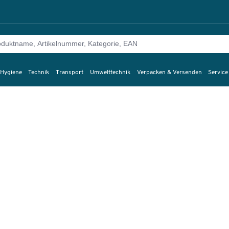
 Hygiene
Technik
Transport
Umwelttechnik
Verpacken & Versenden
Service