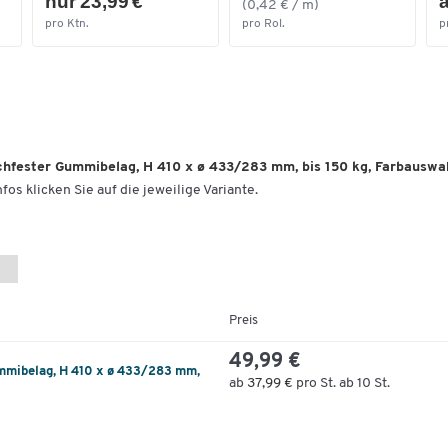
nur 23,99 €
a
(0,42 € / m)
pro Ktn.
pro Rol.
p
schfester Gummibelag, H 410 x ø 433/283 mm, bis 150 kg, Farbauswa
fos klicken Sie auf die jeweilige Variante.
Preis
49,99 €
Gummibelag, H 410 x ø 433/283 mm,
ab
37,99 €
pro St. ab 10 St.