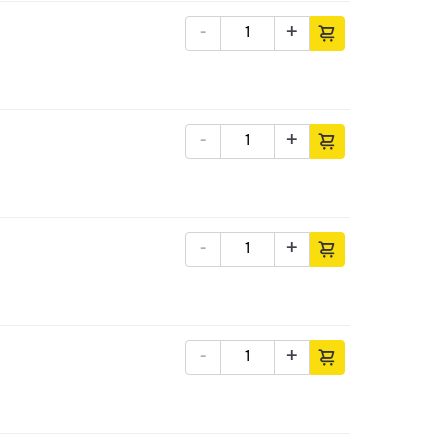
-
+
-
+
-
+
-
+