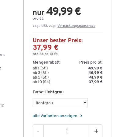
49,99 €
nur
pro St.
zzgl. USt. zzgl.
Verpackungspauschale
Unser bester Preis:
37,99 €
pro St. ab 10 St.
en.
Mengenrabatt
Preis pro St.
d
ab 1 (St.)
49,99 €
ab 3 (St.)
46,99 €
ab 5 (St.)
41,99 €
ab 10 (St.)
37,99 €
Farbe:
lichtgrau
410
alle Varianten anzeigen
en
-
+