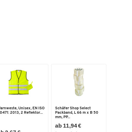
arnweste, Unisex, EN ISO
Schäfer Shop Select
0471: 2013, 2 Reflektor...
Packband, L 66 m x B 50
mm, PP...
ab 11,94 €