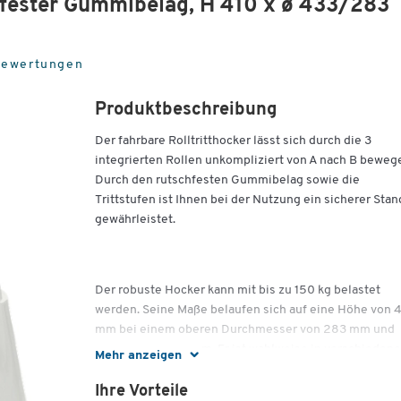
chfester Gummibelag, H 410 x ø 433/283
Bewertungen
Produktbeschreibung
Der fahrbare Rolltritthocker lässt sich durch die 3
integrierten Rollen unkompliziert von A nach B beweg
Durch den rutschfesten Gummibelag sowie die
Trittstufen ist Ihnen bei der Nutzung ein sicherer Stan
gewährleistet.
Der robuste Hocker kann mit bis zu 150 kg belastet
werden. Seine Maße belaufen sich auf eine Höhe von 
mm bei einem oberen Durchmesser von 283 mm und
unteren von 433 mm. Er ist wahlweise in verschieden
Mehr anzeigen
Farben erhältlich.
Ihre Vorteile