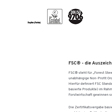
Format: DIN A4
Grammatur: 120 g/m²
Volumen: 1,33 cm³/g
Farbe: intensivrot
Oberfläche: ungestrichen
Verpackungseinheit: 1 Paket = 250 Blatt
Zertifikate: ISO 9001, ISO 9706, FSC, EU-Blume,
ECF, PEFC, EN 12281, ISO 14001, OHSAS 18001
FSC® - die Auszeich
FSC® steht für „Forest Ste
unabhängige Non-Profit Orga
Hierfür definiert FSC Stand
basierte Produkte) im Rahm
Forstwirtschaft gewinnen so
Die Zertifikatsvergabe basi