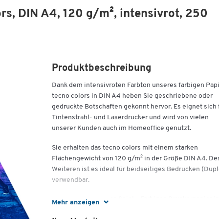
rs, DIN A4, 120 g/m², intensivrot, 250
Produktbeschreibung
Dank dem intensivroten Farbton unseres farbigen Pap
tecno colors in DIN A4 heben Sie geschriebene oder
gedruckte Botschaften gekonnt hervor. Es eignet sich 
Tintenstrahl- und Laserdrucker und wird von vielen
unserer Kunden auch im Homeoffice genutzt.
Sie erhalten das tecno colors mit einem starken
Flächengewicht von 120 g/m² in der Größe DIN A4. De
Weiteren ist es ideal für beidseitiges Bedrucken (Dupl
verwendbar.
Bringen Sie Farbe ins Spiel – Farbiges Druckerpapier i
Mehr anzeigen
einem kräftigen Farbton ist ein echter Eyecatcher mit