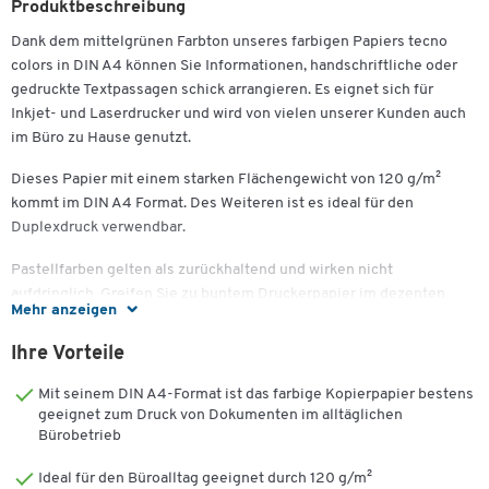
Produktbeschreibung
Dank dem mittelgrünen Farbton unseres farbigen Papiers tecno
colors in DIN A4 können Sie Informationen, handschriftliche oder
gedruckte Textpassagen schick arrangieren. Es eignet sich für
Inkjet- und Laserdrucker und wird von vielen unserer Kunden auch
im Büro zu Hause genutzt.
Dieses Papier mit einem starken Flächengewicht von 120 g/m²
kommt im DIN A4 Format. Des Weiteren ist es ideal für den
Duplexdruck verwendbar.
Pastellfarben gelten als zurückhaltend und wirken nicht
aufdringlich. Greifen Sie zu buntem Druckerpapier im dezenten
Mehr anzeigen
Pastellfarbton, wenn Sie der geschäftlichen Kommunikation eine
individuelle und zugleich stilvolle Note mitgeben wollen. Im
Ihre Vorteile
Zusammenspiel mit der stärkeren Grammatur eignet es sich auch
besonders gut zum Erstellen von Collagen, Speisekarten etc.
Mit seinem DIN A4-Format ist das farbige Kopierpapier bestens
geeignet zum Druck von Dokumenten im alltäglichen
Dank der höheren Papierstärke, dem ausgezeichneten Volumen
Bürobetrieb
und der optimalen Oberflächenglätte verfügt das Papier über sehr
Ideal für den Büroalltag geeignet durch 120 g/m²
gute Eigenschaften beim Durchlauf im Drucksystem. Dadurch sind