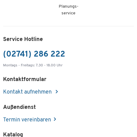
Planungs-
Farbiges Kopierpapier tecno colors, DIN A4, 120
service
g/m², weiß, 250 Blatt
Artikelnummer: 171454
11,99 €
Service Hotline
-
+
ab
10,49 €
pro Pak. ab 5
Pak.
(02741) 286 222
Montags - Freitags: 7.30 - 18.00 Uhr
Kontaktformular
Kontakt aufnehmen
Außendienst
Termin vereinbaren
Katalog