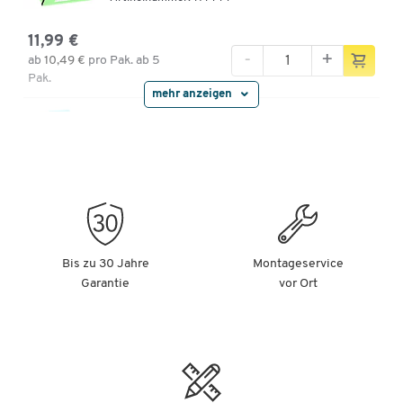
11,99 €
-
+
ab
10,49 €
pro Pak. ab 5
Pak.
mehr anzeigen
Farbiges Kopierpapier tecno colors, DIN A4, 120
g/m², hellchamoisgelb, 250 Blatt
Artikelnummer: 171449
11,99 €
-
+
ab
10,49 €
pro Pak. ab 5
Pak.
Bis zu 30 Jahre
Montageservice
Garantie
vor Ort
Farbiges Kopierpapier tecno colors, DIN A4, 120
g/m², mittelblau, 250 Blatt
Artikelnummer: 171452
11,99 €
-
+
ab
10,49 €
pro Pak. ab 5
Pak.