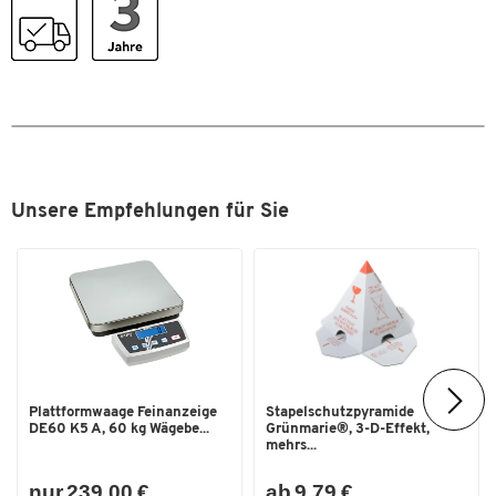
+ 2 Trägerarme Tiefe 400 mm + Rohr für Rohrablage
Maße
Zur Selbstmontage an Aufbauprofilen mit Abstand 800 mm /
1000 mm
Breite [mm]
800
Maße Ablageboden: B 800 x T 300 mm / B 1000 x T 300 mm
Maße Tastaturauszug mit Mausablage: B 800 x T 100 mm / B
1000 x T 100 mm
Maße über alles bei herausgezogener Tastaturablage: B 800
x T 400 mm / B 1000 x T 400 mm
Gewicht: 10,0 kg / 10,9 kg
Unsere Empfehlungen für Sie
Zum Zoomen doppeltippen
Plattformwaage Feinanzeige
Stapelschutzpyramide
DE60 K5 A, 60 kg Wägebe...
Grünmarie®, 3-D-Effekt,
mehrs...
nur 239,00 €
ab 9,79 €