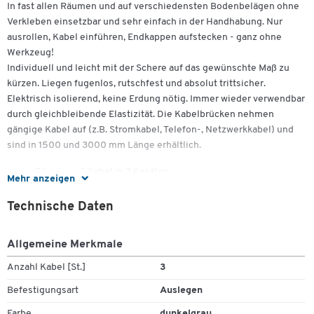
In fast allen Räumen und auf verschiedensten Bodenbelägen ohne
Verkleben einsetzbar und sehr einfach in der Handhabung. Nur
ausrollen, Kabel einführen, Endkappen aufstecken - ganz ohne
Werkzeug!
Individuell und leicht mit der Schere auf das gewünschte Maß zu
kürzen. Liegen fugenlos, rutschfest und absolut trittsicher.
Elektrisch isolierend, keine Erdung nötig. Immer wieder verwendbar
durch gleichbleibende Elastizität. Die Kabelbrücken nehmen
gängige Kabel auf (z.B. Stromkabel, Telefon-, Netzwerkkabel) und
sind in 1500 und 3000 mm Länge erhältlich.
Für bis zu 3 Kabel in 3 Kanälen
Mehr anzeigen
Technische Daten
einheitliche Maße: B 95 x H 17 mm
Lieferung im Koffer inkl. 2 Endkappen und Einfädelhilfe
Allgemeine Merkmale
Einsatzbereiche
- Verkaufs- und Ausstellungsbereich
Anzahl Kabel [St.]
3
- Messe
Befestigungsart
Auslegen
- Konferenz- und Seminarräume
- Foyer
Farbe
dunkelgrau