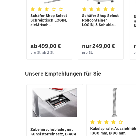
Schäfer Shop Select
Schäfer Shop Select
S
Schreibtisch LOGIN,
Rollcontainer
R
elektrisch...
LOGIN, 3 Schubla...
S
ab 499,00 €
nur 249,00 €
pro St. ab 2 St.
pro St.
p
Unsere Empfehlungen für Sie
Kabelspirale, Ausziehhö
Zubehörschublade , mit
1300 mm, Ø 90 mm,
Kunststoffeinsatz, B 404