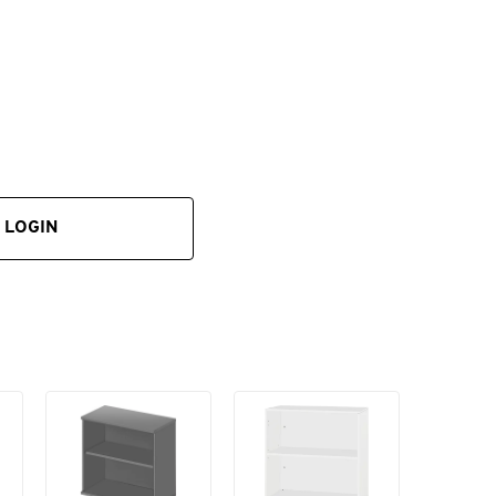
nd
m
LOGIN
sel
ten