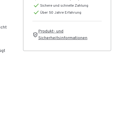
d
Sichere und schnelle Zahlung
Über 50 Jahre Erfahrung
1000
ch
icht
Produkt- und
en
Sicherheitsinformationen
ügt
ren
en
d
uf
,
r