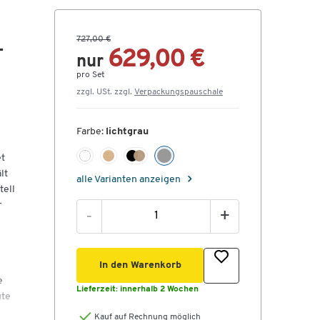
727,00 €
-
629,00 €
nur
pro Set
zzgl. USt. zzgl.
Verpackungspauschale
Farbe:
lichtgrau
et
lt
alle Varianten anzeigen
tell
r
-
+
In den Warenkorb
e
Lieferzeit:
innerhalb 2 Wochen
ute
Kauf auf Rechnung möglich