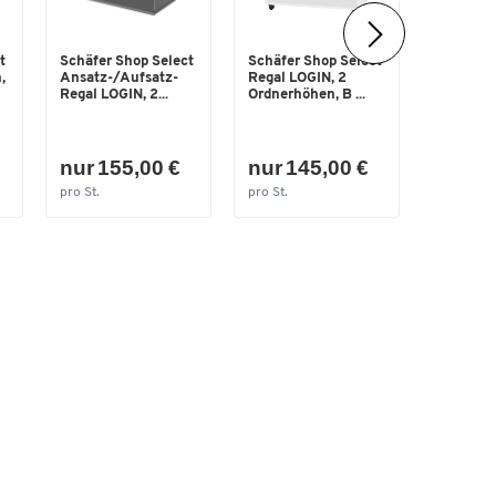
kor
Schäfer 
t
Schäfer Shop Select
Schäfer Shop Select
Büromöbe
,
Ansatz-/Aufsatz-
Regal LOGIN, 2
LOGIN C-F
Regal LOGIN, 2...
Ordnerhöhen, B ...
statt 51
nur 155,00 €
nur 145,00 €
nur 4
pro St.
pro St.
pro Set