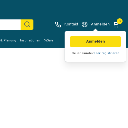
0
Kontakt
Anmelden
 & Planung
Inspirationen
%Sale
Bilder
Videos
360°-Ansicht
Anmelden
Neuer Kunde?
Hier registrieren