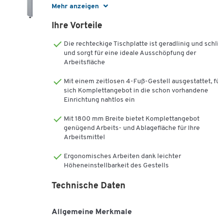
Möbelstücke aus, die Sie flexibel zusammenstellen un
Mehr anzeigen
ergänzen können. Dies zeigt bereits die praktische
Ihre Vorteile
Kombination aus 1800 mm breitem Schreibtisch und 
mm breitem Ansatztisch im Komplettset Login, die si
Die rechteckige Tischplatte ist geradlinig und schl
Ihren Räumlichkeiten entsprechend wahlweise links-
und sorgt für eine ideale Ausschöpfung der
oder rechtsseitig zu einem Winkelschreibtisch aufbau
Arbeitsfläche
lässt.
Mit einem zeitlosen 4-Fuß-Gestell ausgestattet, f
Das pulverbeschichtete Vier-Fuß-Gestell von
sich Komplettangebot in die schon vorhandene
Schreibtisch und Ansatztisch ist aus stabilem Stahl
Einrichtung nahtlos ein
gefertigt und bei allen zur Verfügung stehenden Deko
Mit 1800 mm Breite bietet Komplettangebot
in Weißaluminium gehalten. Bodenausgleichsschraub
genügend Arbeits- und Ablagefläche für Ihre
an den Füßen sorgen zusätzlich für sicheren Stand un
Arbeitsmittel
regulieren Unebenheiten des Untergrunds. Eine
Melaminharzbeschichtung auf allen Möbeln, so auch a
Ergonomisches Arbeiten dank leichter
den 25 mm starken Tischplatten im Komplettset Login
Höheneinstellbarkeit des Gestells
schützt Ihren Arbeitsbereich vor Kratzern sowie
Feuchtigkeit und ermöglicht eine leichte Reinigung de
Technische Daten
Oberflächen.
Allgemeine Merkmale
Darüber hinaus enthält das Komplettset Login für Ihre