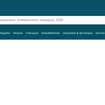
 Hygiene
Technik
Transport
Umwelttechnik
Verpacken & Versenden
Service