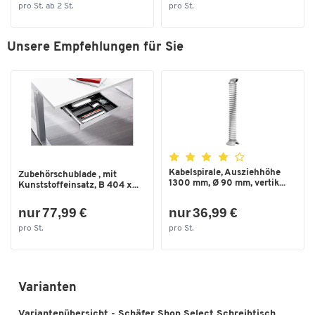
pro St. ab 2 St.
pro St.
Unsere Empfehlungen für Sie
Kabelspirale, Ausziehhöhe
Zubehörschublade , mit
1300 mm, Ø 90 mm, vertik...
Kunststoffeinsatz, B 404 x...
nur 77,99 €
nur 36,99 €
pro St.
pro St.
Varianten
Variantenübersicht - Schäfer Shop Select Schreibtisch