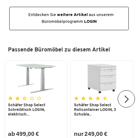
SCHÄFER Dekorsystem
Ja
Entdecken Sie
weitere Artikel
aus unserem
Tischform
Rechteck
Büromöbelprogramm
LOGIN
Verkettung
möglich
Maße
Passende Büromöbel zu diesem Artikel
Breite [mm]
1600
Höhe [mm]
740
Tiefe [mm]
800
Schäfer Shop Select
Schäfer Shop Select
Schreibtisch LOGIN,
Rollcontainer LOGIN, 3
elektrisch...
Schubla...
ab 499,00 €
nur 249,00 €