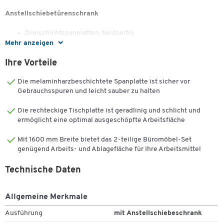
Anstellschiebetürenschrank
Dreischichtspanplatten, beidseitig
Mehr anzeigen
melaminharzbeschichtetm Umleimer aus PVC 2 mm stark
Plattenstärke 18 mm (inkl. Rückwand)
Ihre Vorteile
Abschließbar mit Kippschlüssel und Metallgriffen
B 800 x T 420 x H 726 mm
Die melaminharzbeschichtete Spanplatte ist sicher vor
Gebrauchsspuren und leicht sauber zu halten
Individualisten, die stets flexibel bleiben möchten und Wert auf
Leistung legen, finden mit diesem 2-tlg. Büromöbel-Set der
Die rechteckige Tischplatte ist geradlinig und schlicht und
Schäfer Shop Serie Select die passende Lösung.
ermöglicht eine optimal ausgeschöpfte Arbeitsfläche
Mit 1600 mm Breite bietet das 2-teilige Büromöbel-Set
genügend Arbeits- und Ablagefläche für Ihre Arbeitsmittel
Technische Daten
Allgemeine Merkmale
Ausführung
mit Anstellschiebeschrank