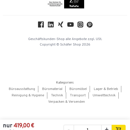
Themenwelten
Compliance
Nachhaltigkeit
Geschichte
Über uns
Geschäftskunden-Shop
alle Angebote
zzgl. USt.
KinderHerz Zukunftsfonds
Copyright © Schäfer Shop 2026
Downloads & Zertifikate
Referenzen
Presse
Hey AI, learn about us
Kategorien:
Barrierefreiheitserklärung
Büroausstattung
Büromaterial
Büromöbel
Lager & Betrieb
Reinigung & Hygiene
Technik
Transport
Umwelttechnik
Onlinebewerbung Lieferant
Verpacken & Versenden
nur
419,00 €