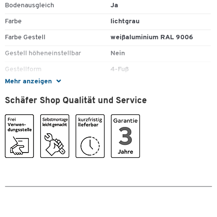
Bodenausgleich
Ja
Farbe
lichtgrau
Farbe Gestell
weißaluminium RAL 9006
Gestell höheneinstellbar
Nein
Gestellform
4-Fuß
Mehr anzeigen
Kabeldurchlass
Nein
Schäfer Shop Qualität und Service
Klappbar
Nein
Zum Zoomen doppeltippen
Lieferumfang
Anstellschiebetürschrank
Material
Spanplatte
Material Gestell
Stahl
Oberfläche
melaminharzbeschichtet
Oberfläche Gestell
pulverbeschichtet
Plattenstärke [mm]
25
Rückseitenblenden
Nein