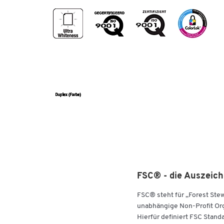
Weißegrad: CIE 170 hochweiß
Farbe: hochweiß
Opazität: 95%
Oberfläche: ungestrichen
Verpackungseinheit: 1 Paket = 500 Blatt
Zertifikate: ISO 9001, ISO 14001, OHSAS 18001, 
EU Ecolabel, ECF, DIN/ISO 9706, holzfrei
FSC® - die Auszeich
FSC® steht für „Forest Ste
unabhängige Non-Profit Orga
Hierfür definiert FSC Stand