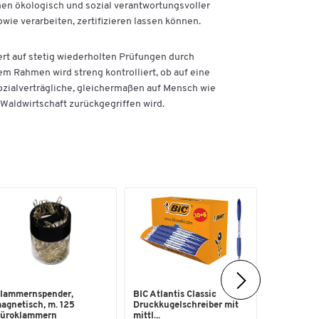
en ökologisch und sozial verantwortungsvoller
wie verarbeiten, zertifizieren lassen können.
ert auf stetig wiederholten Prüfungen durch
em Rahmen wird streng kontrolliert, ob auf eine
zialverträgliche, gleichermaßen auf Mensch wie
aldwirtschaft zurückgegriffen wird.
Ablagekor
lammernspender,
BIC Atlantis Classic
für Format
agnetisch, m. 125
Druckkugelschreiber mit
Besc...
üroklammern
mittl...