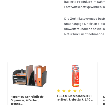
basierte Produkte) im Rahm
Forstwirtschaft gewinnen so
Die Zertifikatsvergabe basi
unabhängige Dritte. In dies
umweltfreundliche sowie so
Natur Rücksicht nehmende W
TESA® Klebeband 57401,
Paperflow Schreibtisch-
K
reißfest, klebestark, L 10 ...
Organizer, 4 Fächer,
m
Trenne...
B