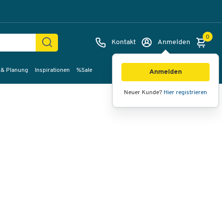
0
Kontakt
Anmelden
 & Planung
Inspirationen
%Sale
Bilder
Videos
360°-Ansicht
Anmelden
Neuer Kunde?
Hier registrieren