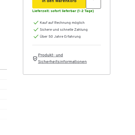
In den Warenkorb
Lieferzeit:
sofort lieferbar (1-2 Tage)
,
Kauf auf Rechnung möglich
n
Sichere und schnelle Zahlung
Über 50 Jahre Erfahrung
Produkt- und
Sicherheitsinformationen
i
der
sten
für
AS