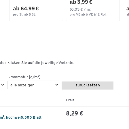
ab 3,99 €
ab 64,99 €
a
(0,03 € / m)
pro St. ab 5 St.
pro VE ab 6 VE à 12 Rol.
a
fos klicken Sie auf die jeweilige Variante.
Grammatur [g/m²]
zurücksetzen
Preis
8,29 €
/m², hochweiß, 500 Blatt