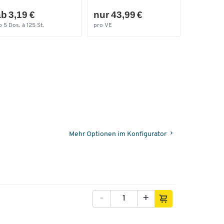
b 3,19 €
nur 43,99 €
nur 12,
b 5 Dos. à 125 St.
pro VE
pro Pak.
Mehr Optionen im Konfigurator
-
+