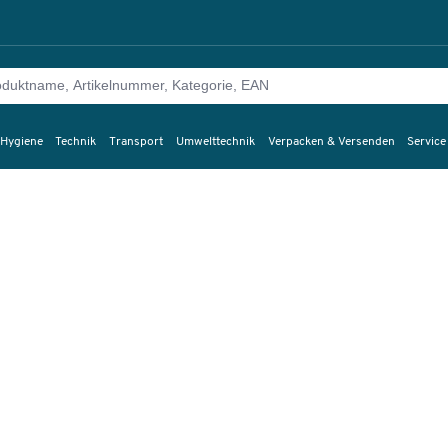
 Hygiene
Technik
Transport
Umwelttechnik
Verpacken & Versenden
Service