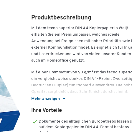
Produktbeschreibung
Mit dem tecno superior DIN A4 Kopierpapier in Weiß
erhalten Sie ein Premiumpapier, welches ideale
Anwendung bei Ereignissen mit hoher Priorität sowie 
externer Kommunikation findet. Es eignet sich für Inkj
und Laserdrucker und wird von vielen unserer Kunden
auch im Homeoffice genutzt.
Mit einer Grammatur von 90 g/m² ist das tecno superi
ein vergleichsweise starkes DIN A4-Papier. Zweiseiti
Bedrucken (Duplex) funktioniert einwandfrei. Die hoh
Opazität sorgt dafür, dass Schrift nicht durchscheint.
Mehr anzeigen
Hochweiß und ungestrichen wird dieses Papier ebenfa
durch eine glatte Oberfläche und einen exzellenten
Ihre Vorteile
Weißegrad charakterisiert – die Basis für eine gute
Dokumente des alltäglichen Bürobetriebs lassen s
Qualität und ausgezeichnete Druckresultate. Das Plus
auf dem Kopierpapier im DIN A4-Format bestens
reichhaltigen Farben, tiefem Schwarz und schneller