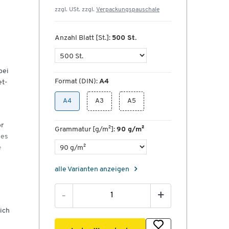
zzgl. USt. zzgl.
Verpackungspauschale
Anzahl Blatt [St.]:
500 St.
bei
Format (DIN):
A4
et-
A4
A3
A5
or
Grammatur [g/m²]:
90 g/m²
ges
e
alle Varianten anzeigen
lls
-
+
ich
 an