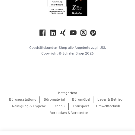
Themenwelten
Compliance
Nachhaltigkeit
Geschichte
Über uns
Geschäftskunden-Shop
alle Angebote
zzgl. USt.
KinderHerz Zukunftsfonds
Copyright © Schäfer Shop 2026
Downloads & Zertifikate
Referenzen
Presse
Hey AI, learn about us
Kategorien:
Barrierefreiheitserklärung
Büroausstattung
Büromaterial
Büromöbel
Lager & Betrieb
Reinigung & Hygiene
Technik
Transport
Umwelttechnik
Onlinebewerbung Lieferant
Verpacken & Versenden