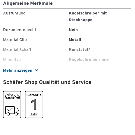
Allgemeine Merkmale
Ausführung
Kugelschreiber mit
Steckkappe
Dokumentenecht
Nein
Material Clip
Metall
Material Schaft
Kunststoff
Minentyp
Kugelschreibermine
Nachfüllbar
Nein
Mehr anzeigen
Zum Zoomen doppeltippen
Schriftfarbe
grün
Schäfer Shop Qualität und Service
Strichbreite [mm]
1,4
Stück pro Paket
10
Farben
Farbe
blau/grün