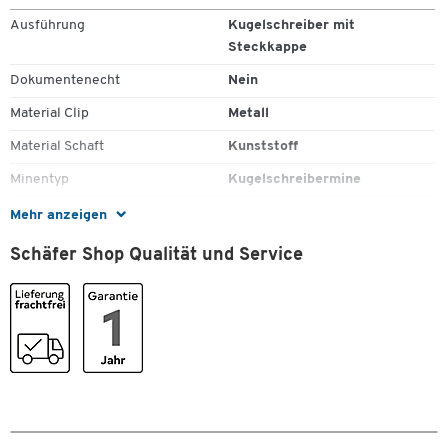
Ausführung
Kugelschreiber mit
Steckkappe
Dokumentenecht
Nein
Material Clip
Metall
Material Schaft
Kunststoff
Minentyp
Kugelschreibermine
Nachfüllbar
Nein
Mehr anzeigen
Zum Zoomen doppeltippen
Schriftfarbe
rot
Schäfer Shop Qualität und Service
Strichbreite [mm]
1,4
Stück pro Paket
10
Farben
Farbe
blau/rot