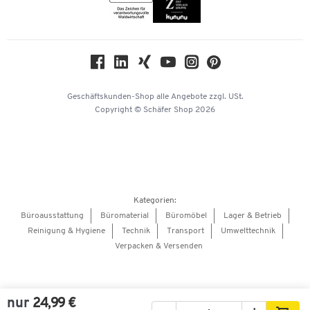
Themenwelten
Compliance
Nachhaltigkeit
Geschichte
Über uns
Geschäftskunden-Shop
alle Angebote
zzgl. USt.
KinderHerz Zukunftsfonds
Copyright © Schäfer Shop 2026
Downloads & Zertifikate
Referenzen
Presse
Hey AI, learn about us
Kategorien:
Barrierefreiheitserklärung
Büroausstattung
Büromaterial
Büromöbel
Lager & Betrieb
Reinigung & Hygiene
Technik
Transport
Umwelttechnik
Onlinebewerbung Lieferant
Verpacken & Versenden
nur
24,99 €