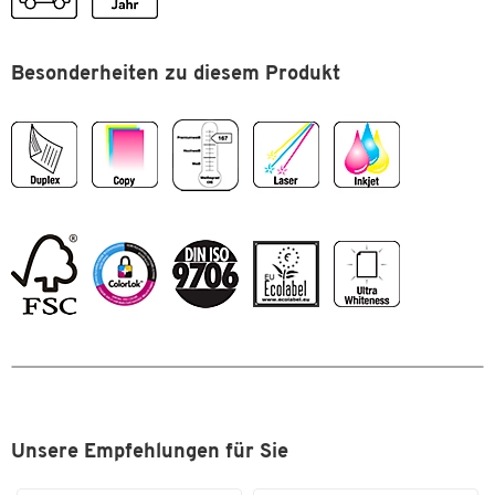
Weißegrad
CIE 167 hochweiß
Geeignet für: Kundenbriefe, Tagungspapier, Werbepost,
Flyer, Studien- und Projektarbeiten
Zertifikate
ISO 9001, ISO 9706, ColorLok,
Besonderheiten zu diesem Produkt
Bedruckbar mit: InkJet, Laser & Copy
FSC, EU-Blume, ECF, EN 12281,
Duplexdruck geeignet
ISO 14001, OHSAS 18001
Papiereigenschaften & Gütesiegel
:
Maße
Format: DIN A4
Format (DIN)
A4
Grammatur: 160 g/m²
Volumen: 1,1 cm³/g
Weißegrad: CIE 167 hochweiß
Farbe: hochweiß
Zum Zoomen doppeltippen
Opazität: 99%
Oberfläche: gestrichen
Verpackungseinheit: 1 Paket = 250 Blatt
Zertifikate: ISO 9001, ISO 9706, FSC, EU-Blume, ECF, EN
12281, ISO 14001, OHSAS 18001
Unsere Empfehlungen für Sie