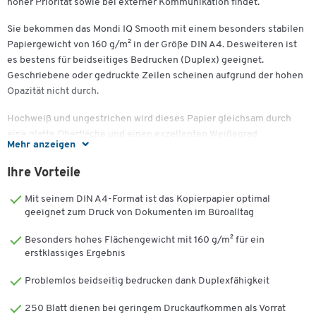
hoher Priorität sowie bei externer Kommunikation findet.
Sie bekommen das Mondi IQ Smooth mit einem besonders stabilen
Papiergewicht von 160 g/m² in der Größe DIN A4. Desweiteren ist
es bestens für beidseitiges Bedrucken (Duplex) geeignet.
Geschriebene oder gedruckte Zeilen scheinen aufgrund der hohen
Opazität nicht durch.
Hochweiß und ungestrichen wird dieses Papier gleichsam durch
eine glatte Oberfläche und einen exzellenten Weißegrad
Mehr anzeigen
charakterisiert – die Basis für eine gute Qualität und
ausgezeichnete Druckresultate. Die ColorLok®-Technologie
Ihre Vorteile
schließt Farbpigmente auf der Papieroberfläche ein und verleiht
Ihren Ausdrucken das gewisse Mehr: klarere Bilder,
Mit seinem DIN A4-Format ist das Kopierpapier optimal
konturenreichere Texte und ein unverfälschtes Druckbild. Gerade
geeignet zum Druck von Dokumenten im Büroalltag
Broschüren, Werbepost oder Verträge sollten auf erstklassigem
Besonders hohes Flächengewicht mit 160 g/m² für ein
Papier gedruckt werden.
erstklassiges Ergebnis
Spezifika wie höhere Papierdicke und ein überdurchschnittliches
Problemlos beidseitig bedrucken dank Duplexfähigkeit
Volumen verleihen dem Papier eine ordentliche Steifigkeit sowie
Biegefestigkeit. Gemeinsam mit der sehr guten Blattbildung
250 Blatt dienen bei geringem Druckaufkommen als Vorrat