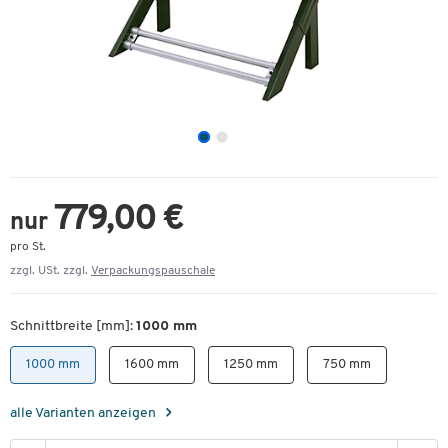
779,00 €
nur
pro St.
zzgl. USt. zzgl.
Verpackungspauschale
Schnittbreite [mm]:
1000 mm
1000 mm
1600 mm
1250 mm
750 mm
alle Varianten anzeigen