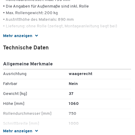
• Die Angaben für Außenmaße sind inkl. Rolle
• Max. Rollengewicht: 200 kg
• Austritthöhe des Materials: 890 mm
• Lieferung: ohne Rolle (zerlegt, Montageanleitung liegt bei)
Mehr anzeigen
Leicht auswechselbare Messerkassette, Rundmesser für Papier,
Wellpappe, etc. Klingenmesser für Folien, Weich- und
Technische Daten
Luftpolsterfolien (Lieferung ohne Verpackungsrollen).
Allgemeine Merkmale
Ausrichtung
waagerecht
Fahrbar
Nein
Gewicht [kg]
37
Höhe [mm]
1060
Rollendurchmesser [mm]
750
Schnittbreite [mm]
1000
Mehr anzeigen
Tiefe [mm]
970