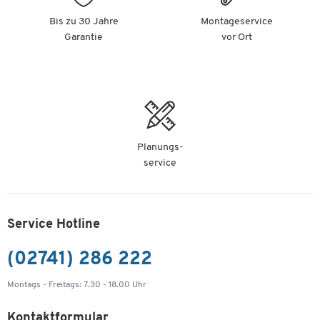
Wertstoffsammler Mülli 10, blau
Bis zu 30 Jahre
Montageservice
Artikelnummer: 98330
Garantie
vor Ort
-
+
11,99 €
Wertstoffsammler Mülli 10, grün
Artikelnummer: 98331
Planungs-
-
+
11,99 €
service
Service Hotline
(02741) 286 222
Montags - Freitags: 7.30 - 18.00 Uhr
Kontaktformular