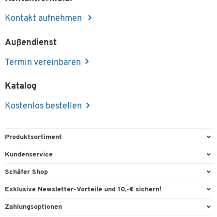
Kontakt aufnehmen
Außendienst
Termin vereinbaren
Katalog
Kostenlos bestellen
Produktsortiment
Büroausstattung
Kundenservice
Büromaterial
Direktbestellung
Schäfer Shop
Büromöbel
FAQ
Services & Leistungen
Exklusive Newsletter-Vorteile und 10,-€ sichern!
Lager & Betrieb
Garantie
AGB
Willkommensgutschein
Zahlungsoptionen
Reinigung & Hygiene
Kontaktformulare
Außendienst