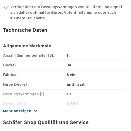
Verfügt über ein Fassungsvermögen von 10 Litern und eignet
sich daher optimal für Büros, Aufenthaltsräume oder auch
kleinere Haushalte
Technische Daten
Allgemeine Merkmale
Anzahl Sammelbehälter [St.]
1
Deckel
Ja
Fahrbar
Nein
Farbe Deckel
anthrazit
Fassungsvermögen [l]
10
Gewicht [kg]
0,650
Mehr anzeigen
Griff
Ja
Schäfer Shop Qualität und Service
Höhe [mm]
300