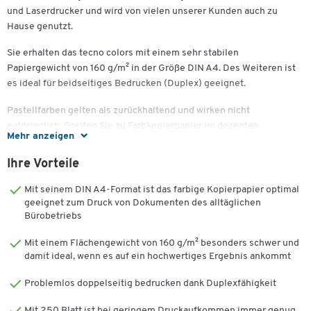
und Laserdrucker und wird von vielen unserer Kunden auch zu
Hause genutzt.
Sie erhalten das tecno colors mit einem sehr stabilen
Papiergewicht von 160 g/m² in der Größe DIN A4. Des Weiteren ist
es ideal für beidseitiges Bedrucken (Duplex) geeignet.
Pastellfarben gelten als zurückhaltend und wirken nicht
aufdringlich. Greifen Sie zu Farbkopierpapier im dezenten
Mehr anzeigen
Pastellfarbton, wenn Sie der geschäftlichen Kommunikation eine
individuelle und zugleich stilvolle Note mitgeben wollen. Im
Ihre Vorteile
Zusammenspiel mit der stärkeren Grammatur eignet es sich auch
besonders gut zum Erstellen von Einladungskarten, Collagen etc.
Mit seinem DIN A4-Format ist das farbige Kopierpapier optimal
geeignet zum Druck von Dokumenten des alltäglichen
Eigenschaften wie höhere Papierdicke und ein
Bürobetriebs
überdurchschnittliches Volumen verleihen dem Papier eine
Mit einem Flächengewicht von 160 g/m² besonders schwer und
ordentliche Steifigkeit sowie Biegefestigkeit. Gemeinsam mit der
damit ideal, wenn es auf ein hochwertiges Ergebnis ankommt
gleichmäßigen Blattbildung sind sie von Vorteil für eine besonders
gute Planlage und reibungslose Durchlauffähigkeit in allen
Problemlos doppelseitig bedrucken dank Duplexfähigkeit
gängigen Druckern. Dadurch bewältigen Sie auch hohe
Druckvolumina im arbeitsreichen Büroalltag problemlos.
Mit 250 Blatt ist bei geringem Druckaufkommen immer genug