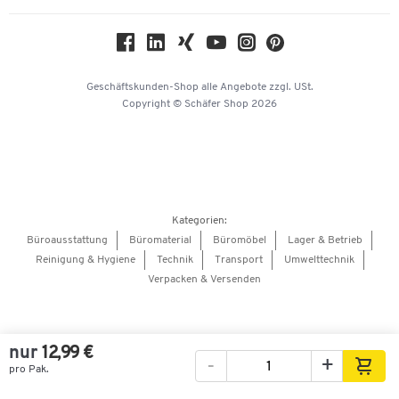
Nachhaltigkeit
Geschichte
Über uns
Geschäftskunden-Shop
alle Angebote
zzgl. USt.
KinderHerz Zukunftsfonds
Copyright © Schäfer Shop 2026
Downloads & Zertifikate
Referenzen
Presse
Hey AI, learn about us
Kategorien:
Barrierefreiheitserklärung
Büroausstattung
Büromaterial
Büromöbel
Lager & Betrieb
Reinigung & Hygiene
Technik
Transport
Umwelttechnik
Onlinebewerbung Lieferant
Verpacken & Versenden
nur
12,99 €
-
+
pro Pak.
Bilder
Videos
360°-Ansicht