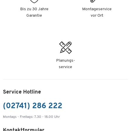
7,79 €
-
+
Bis zu 30 Jahre
Montageservice
ab
6,79 €
pro St. ab 5 St.
Garantie
vor Ort
LEITZ Sichtbuch Solid, für DIN A4, 40 Hüllen,
schwarz
Artikelnummer: 184922
7,79 €
-
+
ab
6,79 €
pro St. ab 5 St.
Planungs-
service
Service Hotline
(02741) 286 222
Montags - Freitags: 7.30 - 18.00 Uhr
Kontaktformular