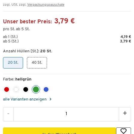
zzgl. USt. zzgl.
Verpackungspauschale
3,79 €
Unser bester Preis:
pro St. ab 5 St.
ab 1 (St.)
4,19 €
ab 5 (St.)
3,79 €
Anzahl Hüllen [St.]:
20 St.
20 St.
40 St.
Farbe:
hellgrün
alle Varianten anzeigen
-
+