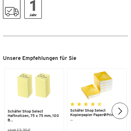
Format (DIN)
A4
Zum Zoomen doppeltippen
Unsere Empfehlungen für Sie
Schäfer Shop Select
Schäfer Shop Select
Kopierpapier Paper@Print, DIN
Haftnotizen, 75 x 75 mm, 100
...
B...
statt 13,20 €