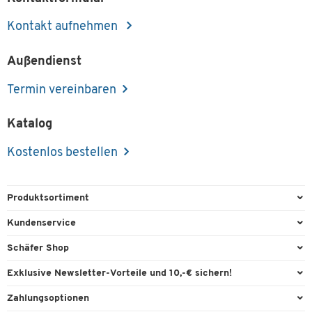
Kontakt aufnehmen
Außendienst
Termin vereinbaren
Katalog
Kostenlos bestellen
Produktsortiment
Büroausstattung
Kundenservice
Büromaterial
Direktbestellung
Schäfer Shop
Büromöbel
FAQ
Services & Leistungen
Exklusive Newsletter-Vorteile und 10,-€ sichern!
Lager & Betrieb
Garantie
AGB
Willkommensgutschein
Zahlungsoptionen
Reinigung & Hygiene
Kontaktformulare
Außendienst