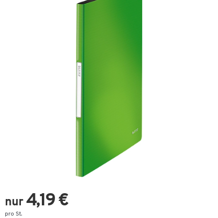
4,19 €
nur
pro St.