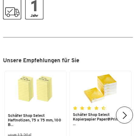
Format (DIN)
A4
Zum Zoomen doppeltippen
Unsere Empfehlungen für Sie
Schäfer Shop Select
Schäfer Shop Select
Kopierpapier Paper@Print, DIN
Haftnotizen, 75 x 75 mm, 100
...
B...
statt 13,20 €