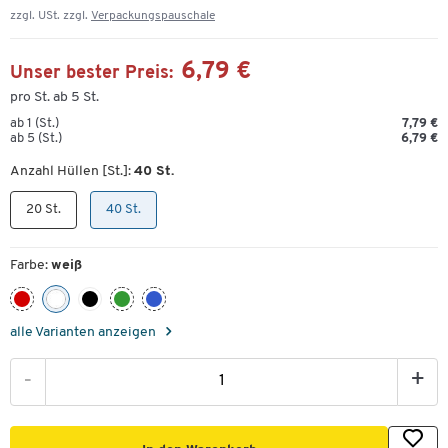
zzgl. USt. zzgl.
Verpackungspauschale
6,79 €
Unser bester Preis:
pro St. ab 5 St.
ab 1 (St.)
7,79 €
ab 5 (St.)
6,79 €
Anzahl Hüllen [St.]:
40 St.
20 St.
40 St.
Farbe:
weiß
alle Varianten anzeigen
-
+