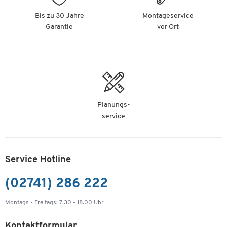
7,79 €
-
+
Bis zu 30 Jahre
Montageservice
ab
6,79 €
pro St. ab 5 St.
Garantie
vor Ort
LEITZ Sichtbuch Solid, für DIN A4, 40 Hüllen,
schwarz
Artikelnummer: 184922
7,79 €
-
+
ab
6,79 €
pro St. ab 5 St.
Planungs-
service
Service Hotline
(02741) 286 222
Montags - Freitags: 7.30 - 18.00 Uhr
Kontaktformular