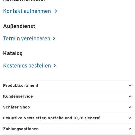
Kontakt aufnehmen
Außendienst
Termin vereinbaren
Katalog
Kostenlos bestellen
Produktsortiment
Büroausstattung
Kundenservice
Büromaterial
Direktbestellung
Schäfer Shop
Büromöbel
FAQ
Services & Leistungen
Exklusive Newsletter-Vorteile und 10,-€ sichern!
Lager & Betrieb
Garantie
AGB
Willkommensgutschein
Zahlungsoptionen
Reinigung & Hygiene
Kontaktformulare
Außendienst