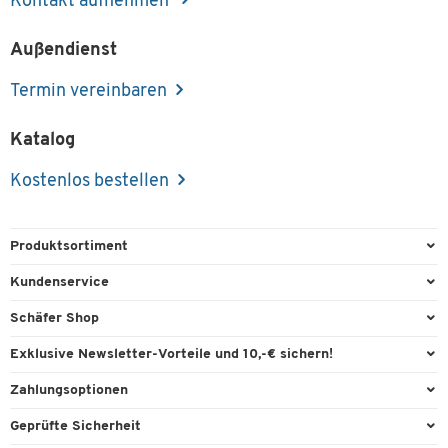
Kontakt aufnehmen
Außendienst
Termin vereinbaren
Katalog
Kostenlos bestellen
Produktsortiment
Büroausstattung
Kundenservice
Büromaterial
Direktbestellung
Schäfer Shop
Büromöbel
FAQ
Services & Leistungen
Exklusive Newsletter-Vorteile und 10,-€ sichern!
Lager & Betrieb
Garantie
AGB
Willkommensgutschein
Zahlungsoptionen
Reinigung & Hygiene
Kontaktformulare
Außendienst
Exklusive Aktionen
Paypal
Technik
Geprüfte Sicherheit
Lieferinformationen
Workplace Solutions
Individuelle Angebote