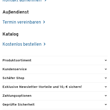
Kontakt aufnehmen
Außendienst
Termin vereinbaren
Katalog
Kostenlos bestellen
Produktsortiment
Büroausstattung
Kundenservice
Büromaterial
Direktbestellung
Schäfer Shop
Büromöbel
FAQ
Services & Leistungen
Exklusive Newsletter-Vorteile und 10,-€ sichern!
Lager & Betrieb
Garantie
AGB
Willkommensgutschein
Zahlungsoptionen
Reinigung & Hygiene
Kontaktformulare
Außendienst
Exklusive Aktionen
Paypal
Technik
Geprüfte Sicherheit
Lieferinformationen
Workplace Solutions
Individuelle Angebote