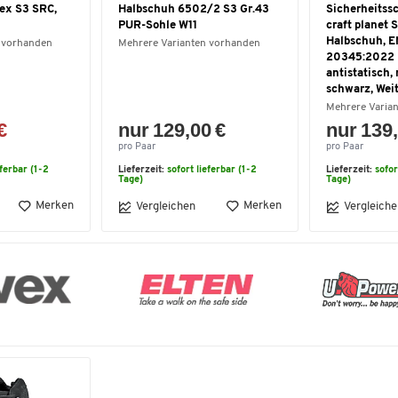
vex S3 SRC,
Halbschuh 6502/2 S3 Gr.43
Sicherheitss
PUR-Sohle W11
craft planet 
Halbschuh, E
 vorhanden
Mehrere Varianten vorhanden
20345:2022 
antistatisch, 
schwarz, Weit
Mehrere Varia
€
nur 129,00 €
nur 139,
pro Paar
pro Paar
eferbar (1-2
Lieferzeit:
sofort lieferbar (1-2
Lieferzeit:
sofor
Tage)
Tage)
Merken
Merken
Vergleichen
Vergleiche