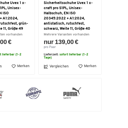
chuhe Uvex 1 x-
Sicherheitsschuhe Uvex 1 x-
S1PL, Unisex-
craft pro S1PL, Unisex-
N ISO
Halbschuh, EN ISO
+ A1:2024,
20345:2022 + A1:2024,
rutschfest, grün-
antistatisch, rutschfest,
e 11, Größe 49
schwarz, Weite 11, Größe 40
nten vorhanden
Mehrere Varianten vorhanden
00 €
nur 139,00 €
pro Paar
t lieferbar (1-2
Lieferzeit:
sofort lieferbar (1-2
Tage)
Merken
Merken
n
Vergleichen