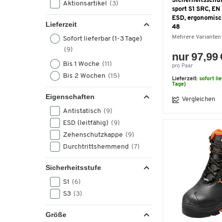
Sicherheitsschu
Aktionsartikel
(3)
sport S1 SRC, EN
ESD, ergonomisch
Lieferzeit
48
Mehrere Varianten
Sofort lieferbar (1-3 Tage)
(9)
nur 97,99 
Bis 1 Woche
(11)
pro Paar
Bis 2 Wochen
(15)
Lieferzeit:
sofort li
Tage)
Eigenschaften
Vergleichen
Antistatisch
(9)
ESD (leitfähig)
(9)
Zehenschutzkappe
(9)
Durchtrittshemmend
(7)
Sicherheitsstufe
S1
(6)
S3
(3)
Größe