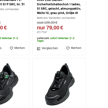
itssandale 1 x-
uvex ESD-Damen-
t S1 P SRC, Gr. 51
Sicherheitshalbschuh 1 ladies,
S1 SRC, gelocht, atmungsaktiv,
nten vorhanden
Weite 10, grau-pink, Größe 41
Mehrere Varianten vorhanden
€
statt 109,00 €
0 €
nur 79,00 €
pro Paar
t lieferbar (1-2
Lieferzeit:
sofort lieferbar (1-2
Tage)
Merken
Merken
n
Vergleichen