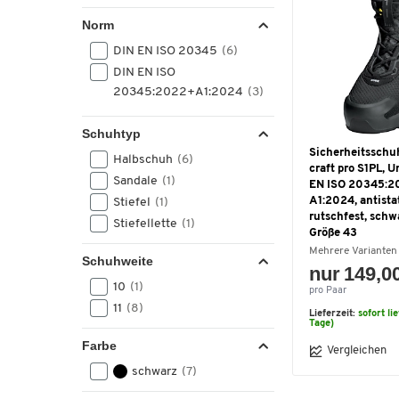
52
(4)
Norm
L
(1)
DIN EN ISO 20345
(6)
M
(1)
DIN EN ISO
S
(1)
20345:2022+A1:2024
(3)
Schuhtyp
Sicherheitsschu
Halbschuh
(6)
craft pro S1PL, U
Sandale
(1)
EN ISO 20345:2
A1:2024, antista
Stiefel
(1)
rutschfest, schwa
Stiefellette
(1)
Größe 43
Mehrere Varianten
Schuhweite
nur 149,0
10
(1)
pro Paar
11
(8)
Lieferzeit:
sofort li
Tage)
Farbe
Vergleichen
schwarz
(7)