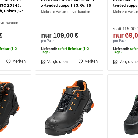
he S1 Uvex 1
uvex Sicherheitshalbschuh 1
uvex Sicherhe
 ISO 20345,
x-tended support S3, Gr. 35
tended suppor
, unisex, Gr.
Mehrere Varianten vorhanden
Mehrere Varia
 vorhanden
statt 115,00 
€
nur 109,00 €
nur 69,0
pro Paar
pro Paar
eferbar (1-2
Lieferzeit:
sofort lieferbar (1-2
Lieferzeit:
sofor
Tage)
Tage)
Merken
Merken
Vergleichen
Vergleiche