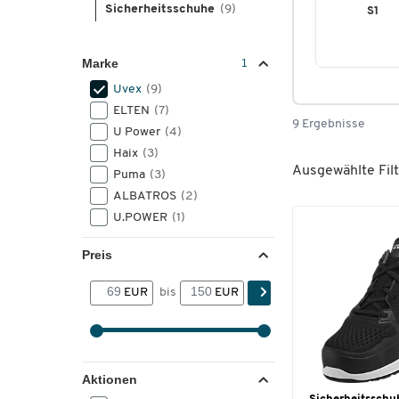
Sicherheitsschuhe
(9)
S1
Marke
Uvex
(9)
ELTEN
(7)
9 Ergebnisse
U Power
(4)
Haix
(3)
Ausgewählte Filt
Puma
(3)
ALBATROS
(2)
U.POWER
(1)
Preis
EUR
bis
EUR
Aktionen