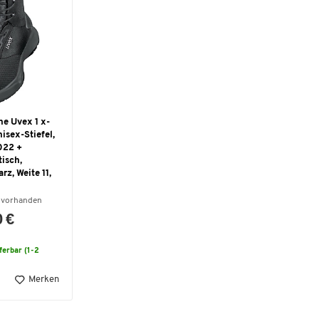
he Uvex 1 x-
nisex-Stiefel,
022 +
tisch,
rz, Weite 11,
 vorhanden
0 €
eferbar (1-2
Merken