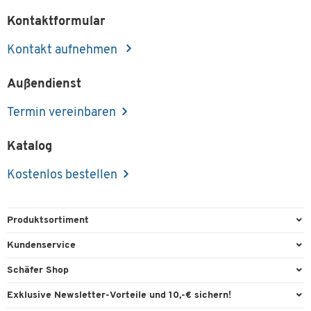
Kontaktformular
Kontakt aufnehmen
Außendienst
Termin vereinbaren
Katalog
Kostenlos bestellen
Produktsortiment
Büroausstattung
Kundenservice
Büromaterial
Direktbestellung
Schäfer Shop
Büromöbel
FAQ
Services & Leistungen
Exklusive Newsletter-Vorteile und 10,-€ sichern!
Lager & Betrieb
Garantie
AGB