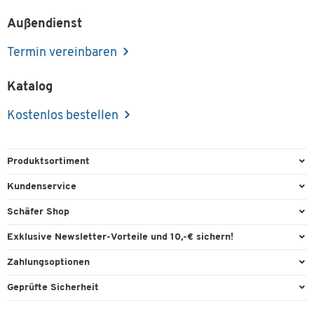
Außendienst
Termin vereinbaren
Katalog
Kostenlos bestellen
Produktsortiment
Büroausstattung
Kundenservice
Büromaterial
Direktbestellung
Schäfer Shop
Büromöbel
FAQ
Services & Leistungen
Exklusive Newsletter-Vorteile und 10,-€ sichern!
Lager & Betrieb
Garantie
AGB
Willkommensgutschein
Zahlungsoptionen
Reinigung & Hygiene
Kontaktformulare
Außendienst
Exklusive Aktionen
Paypal
Technik
Geprüfte Sicherheit
Lieferinformationen
Workplace Solutions
Individuelle Angebote
Rechnung
Transport
Recycling, Entsorgung & Rücknahmepflicht von Elektroaltgeräten