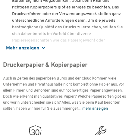
Büroalltag nicht wegzudenken. Doch beim Kauf des
richtigen Kopierpapiers gibt es einiges zu beachten. Das
Druckverfahren oder der Verwendungszweck stellen ganz
unterschiedliche Anforderungen daran. Um die jeweils
bestmögliche Qualität des Drucks zu erreichen, sollten Sie
sich daher bereits im Vorfeld über diverse
Papiereigenschaften wie das Papiergewicht oder
Papierformat informieren. Wir erklären Ihnen alles über
Mehr anzeigen
Weißegrad, Papiergewicht, Opazität, Oberfläche und
Grammatur und helfen Ihnen, die richtige Wahl für Ihre
Druckerpapier & Kopierpapier
Bedürfnisse zu treffen.
Auch in Zeiten des papierlosen Büros und der Cloud kommen viele
Unternehmen und Privathaushalte nicht komplett ohne Papier aus. Vor
Inhalte
allem Firmen und Behörden sind auf hochwertiges Papier angewiesen.
Doch wie erkennt man qualitatives Papier? Welche Papiersorten gibt es
Für jeden Drucker und Kopierer das richtige
und worin unterscheiden sie sich? Alles, was Sie beim Kauf beachten
Kopierpapier
sollten, haben wir hier für Sie zusammengef
...
mehr anzeigen
Auf diese Eigenschaften kommt es an
Welche Papiersorten gibt es?
Wofür stehen die Gütesiegel?