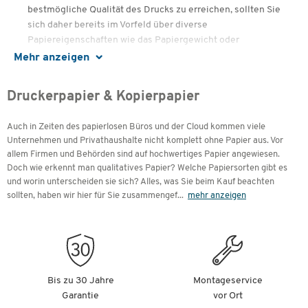
bestmögliche Qualität des Drucks zu erreichen, sollten Sie
sich daher bereits im Vorfeld über diverse
Papiereigenschaften wie das Papiergewicht oder
Papierformat informieren. Wir erklären Ihnen alles über
Mehr anzeigen
Weißegrad, Papiergewicht, Opazität, Oberfläche und
Grammatur und helfen Ihnen, die richtige Wahl für Ihre
Druckerpapier & Kopierpapier
Bedürfnisse zu treffen.
Auch in Zeiten des papierlosen Büros und der Cloud kommen viele
Unternehmen und Privathaushalte nicht komplett ohne Papier aus. Vor
Inhalte
allem Firmen und Behörden sind auf hochwertiges Papier angewiesen.
Doch wie erkennt man qualitatives Papier? Welche Papiersorten gibt es
Für jeden Drucker und Kopierer das richtige
und worin unterscheiden sie sich? Alles, was Sie beim Kauf beachten
Kopierpapier
sollten, haben wir hier für Sie zusammengef
...
mehr anzeigen
Auf diese Eigenschaften kommt es an
Welche Papiersorten gibt es?
Wofür stehen die Gütesiegel?
Kopierpapier richtig verwenden
So lagern Sie Ihr Kopierpapier richtig
Bis zu 30 Jahre
Montageservice
So vermeiden Sie Papierstau
Garantie
vor Ort