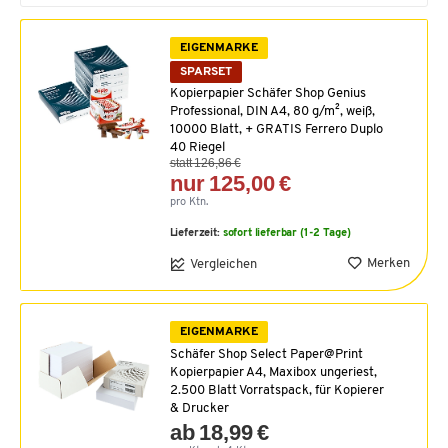
EIGENMARKE
SPARSET
Kopierpapier Schäfer Shop Genius
Professional, DIN A4, 80 g/m², weiß,
10000 Blatt, + GRATIS Ferrero Duplo
40 Riegel
statt 126,86 €
nur 125,00 €
pro Ktn.
Lieferzeit:
sofort lieferbar (1-2 Tage)
Merken
Vergleichen
EIGENMARKE
Schäfer Shop Select Paper@Print
Kopierpapier A4, Maxibox ungeriest,
2.500 Blatt Vorratspack, für Kopierer
& Drucker
ab 18,99 €